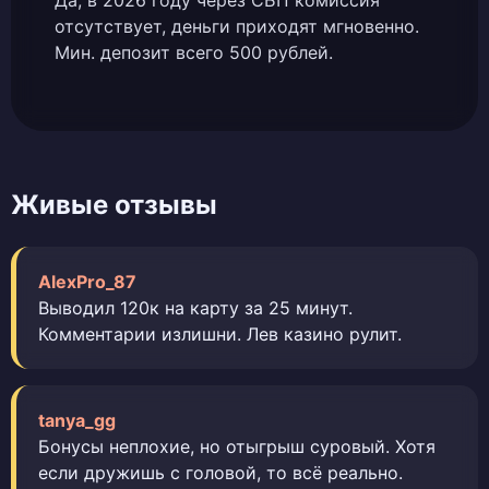
Да, в 2026 году через СБП комиссия
отсутствует, деньги приходят мгновенно.
Мин. депозит всего 500 рублей.
Живые отзывы
AlexPro_87
Выводил 120к на карту за 25 минут.
Комментарии излишни. Лев казино рулит.
tanya_gg
Бонусы неплохие, но отыгрыш суровый. Хотя
если дружишь с головой, то всё реально.