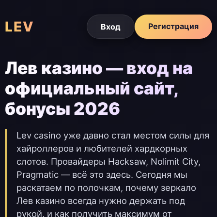
LEV
Регистрация
Вход
Лев казино — вход на
официальный сайт,
бонусы 2026
Lev casino уже давно стал местом силы для
хайроллеров и любителей хардкорных
слотов. Провайдеры Hacksaw, Nolimit City,
Pragmatic — всё это здесь. Сегодня мы
раскатаем по полочкам, почему зеркало
Лев казино всегда нужно держать под
рукой, и как получить максимум от