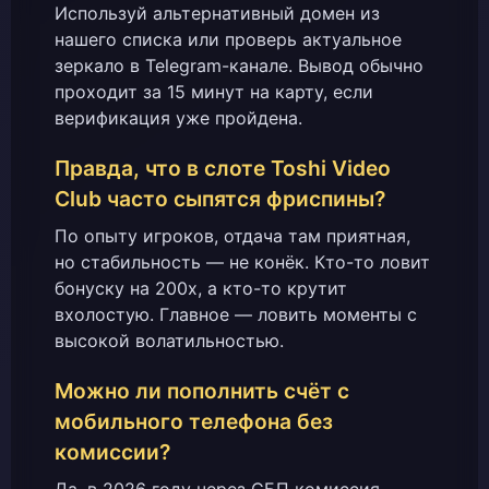
Используй альтернативный домен из
нашего списка или проверь актуальное
зеркало в Telegram-канале. Вывод обычно
проходит за 15 минут на карту, если
верификация уже пройдена.
Правда, что в слоте Toshi Video
Club часто сыпятся фриспины?
По опыту игроков, отдача там приятная,
но стабильность — не конёк. Кто-то ловит
бонуску на 200x, а кто-то крутит
вхолостую. Главное — ловить моменты с
высокой волатильностью.
Можно ли пополнить счёт с
мобильного телефона без
комиссии?